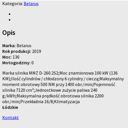
Kategoria:
Belarus
Opis
Marka:
Belarus
Rok produkcji:
2019
Moc:
136
Motogodziny:
0
Marka silnika MMZ D-260.2S2;Moc znamionowa 100 kW (136
KM);Ilość cylindrów / chłodzony 6 cylindry / cieczą;Maksymalny
moment obrotowy 500 NM przy 1400 obr./min;Pojemność
silnika 7120 cm³;Jednostkowe zużycie paliwa 240
g/kWh;Maksymalna prędkość obrotowa silnika 2200
obr./min;Przekładnia 16/8;Klimatyzacja
Łódzkie
Kontakt