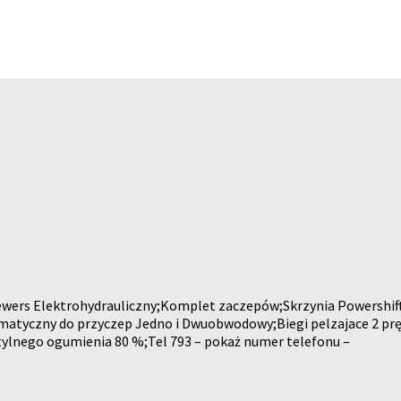
ewers Elektrohydrauliczny;Komplet zaczepów;Skrzynia Powershift 
matyczny do przyczep Jedno i Dwuobwodowy;Biegi pelzajace 2 pr
ylnego ogumienia 80 %;Tel 793 – pokaż numer telefonu –