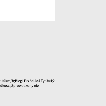
40km/h;Biegi Przód 4×4 Tył 3×4;2
ędkości;Sprowadzony nie