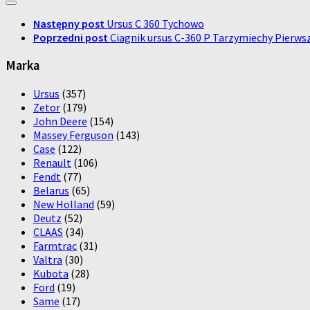
Następny post
Ursus C 360 Tychowo
Poprzedni post
Ciagnik ursus C-360 P Tarzymiechy Pierws
Marka
Ursus
(357)
Zetor
(179)
John Deere
(154)
Massey Ferguson
(143)
Case
(122)
Renault
(106)
Fendt
(77)
Belarus
(65)
New Holland
(59)
Deutz
(52)
CLAAS
(34)
Farmtrac
(31)
Valtra
(30)
Kubota
(28)
Ford
(19)
Same
(17)