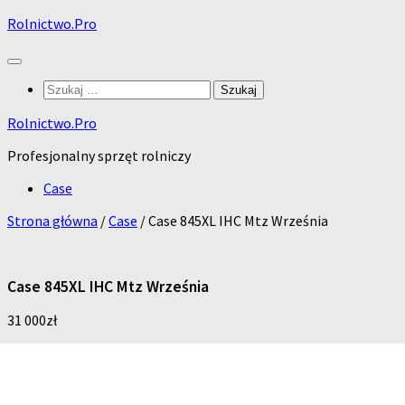
Skip
Rolnictwo.Pro
to
content
Szukaj:
Rolnictwo.Pro
Profesjonalny sprzęt rolniczy
Case
Strona główna
/
Case
/ Case 845XL IHC Mtz Września
Case 845XL IHC Mtz Września
31 000
zł