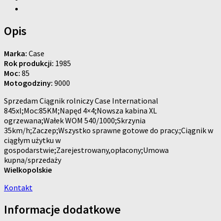
Opis
Marka:
Case
Rok produkcji:
1985
Moc:
85
Motogodziny:
9000
Sprzedam Ciągnik rolniczy Case International
845xl;Moc:85KM;Napęd 4×4;Nowsza kabina XL
ogrzewana;Wałek WOM 540/1000;Skrzynia
35km/h;Zaczep;Wszystko sprawne gotowe do pracy.;Ciągnik w
ciągłym użytku w
gospodarstwie;Zarejestrowany,opłacony;Umowa
kupna/sprzedaży
Wielkopolskie
Kontakt
Informacje dodatkowe