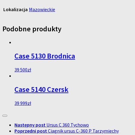
Lokalizacja
Mazowieckie
Podobne produkty
Case 5130 Brodnica
39 500
zł
Case 5140 Czersk
39 999
zł
Następny post
Ursus C 360 Tychowo
Poprzedni post
Ciagnik ursus C-360 P Tarzymiechy