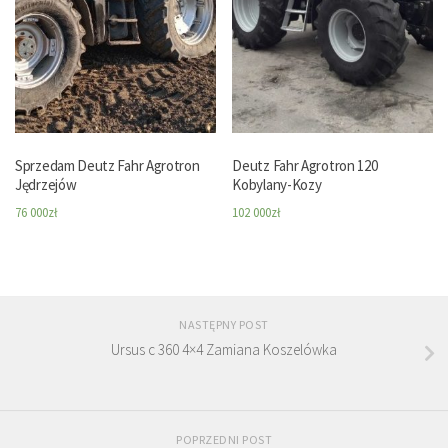
Sprzedam Deutz Fahr Agrotron
Deutz Fahr Agrotron 120
Jędrzejów
Kobylany-Kozy
76 000
zł
102 000
zł
NASTĘPNY POST
Ursus c 360 4×4 Zamiana Koszelówka
POPRZEDNI POST