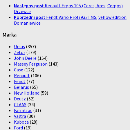
Następny post
Renault Ergos 105 (Ceres, Ares, Cergos)
Drzewce
Poprzedni post
Fendt Vario Profi 933TMS, yellow edition
Domaniewice
Marka
Ursus
(357)
Zetor
(179)
John Deere
(154)
Massey Ferguson
(143)
Case
(122)
Renault
(106)
Fendt
(77)
Belarus
(65)
New Holland
(59)
Deutz
(52)
CLAAS
(34)
Farmtrac
(31)
Valtra
(30)
Kubota
(28)
Ford
(19)