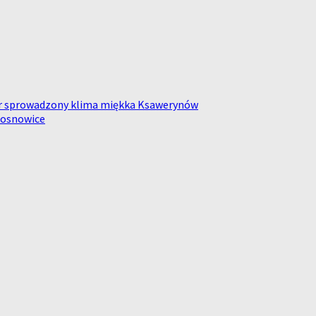
7 r sprowadzony klima miękka Ksawerynów
Krosnowice