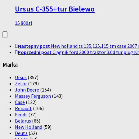
Ursus C-355+tur Bielewo
15 800
zł
Następny post
New holland ts 135,125,115 tm case 200
Poprzedni post
Ciągnik ford 3000 traktor 3.0d tur plug 
Marka
Ursus
(357)
Zetor
(179)
John Deere
(154)
Massey Ferguson
(143)
Case
(122)
Renault
(106)
Fendt
(77)
Belarus
(65)
New Holland
(59)
Deutz
(52)