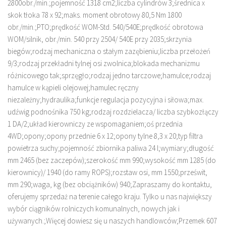
2800obr./min.;pojemność 1318 cm2;liczba cylindrów 3;średnica x
skok tłoka 78 x 92;maks. moment obrotowy 80,5 Nm 1800
obr./min.;PTO;prędkość WOM-Std. 540/540E;prędkość obrotowa
WOM/silnik, obr./min. 540 przy 2504/ 540E przy 2035;skrzynia
biegów;rodzaj mechaniczna o stałym zazębieniu;liczba przełożeń
9/3;rodzaj przekładni tylnej osi zwolnica;blokada mechanizmu
różnicowego tak;sprzęgło;rodzaj jedno tarczowe;hamulce;rodzaj
hamulce w kąpieli olejowej;hamulec ręczny
niezależny;hydraulika;funkcje regulacja pozycyjna i siłowa;max.
udźwig podnośnika 750 kg;rodzaj rozdzielacza/ liczba szybkozłączy
1 DA/2;układ kierowniczy ze wspomaganiem;oś przednia
4WD;opony;opony przednie 6 x 12;opony tylne 8,3 x 20;typ filtra
powietrza suchy;pojemność zbiornika paliwa 24 l;wymiary;długość
mm 2465 (bez zaczepów);szerokość mm 990;wysokość mm 1285 (do
kierownicy)/ 1940 (do ramy ROPS);rozstaw osi, mm 1550;prześwit,
mm 290;waga, kg (bez obciążników) 940;Zapraszamy do kontaktu,
oferujemy sprzedaż na terenie całego kraju. Tylko u nas największy
wybór ciągników rolniczych komunalnych, nowych jak i
używanych.;Więcej dowiesz się u naszych handlowców;Przemek 607