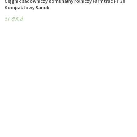
Ciągnik sadowniczy komunalny rolniczy Farmtrac FT 30
Kompaktowy Sanok
37 890
zł