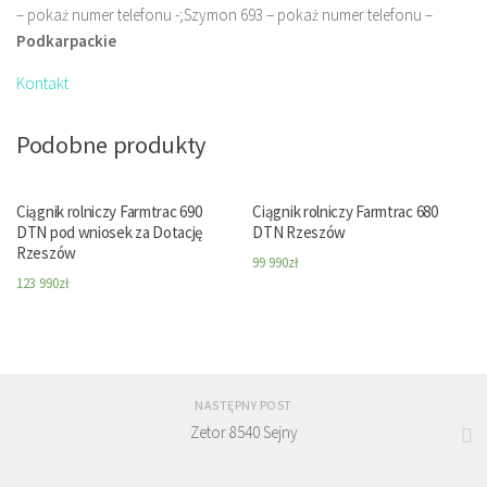
– pokaż numer telefonu -;Szymon 693 – pokaż numer telefonu –
Podkarpackie
Kontakt
Podobne produkty
Ciągnik rolniczy Farmtrac 690
Ciągnik rolniczy Farmtrac 680
DTN pod wniosek za Dotację
DTN Rzeszów
Rzeszów
99 990
zł
123 990
zł
NASTĘPNY POST
Zetor 8540 Sejny