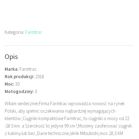
Kategoria:
Farmtrac
Opis
Marka:
Farmtrac
Rok produkcji:
2018
Moc:
30
Motogodziny:
0
Witam serdecznie;Firma Farmtrac wprowadza nowość na rynek
Polski, aby spełnić oczekiwania najbardziej wymagających
klientów.;Ciągniki kompaktowe Farmtrac, to ciągniki o mocy od 22
-28.5 km. a Szerokość to jedyne 99 cm !;Możemy zaoferować ciągnik
z kabiną lub bez.;Dane techniczne;silnik Mitsubishi;moc 28,5 KM