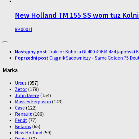
New Holland TM 155 SS wom tuz Kolni
89 000
zł
Następny post
Traktor Kubota GL400 40KM 4×4 japoński 
Poprzedni post
Ciągnik Sadowniczy – Same Golden 75 Deu
Marka
Ursus
(357)
Zetor
(179)
John Deere
(154)
Massey Ferguson
(143)
Case
(122)
Renault
(106)
Fendt
(77)
Belarus
(65)
New Holland
(59)
Deutz
(52)