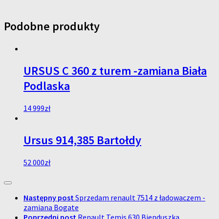
Podobne produkty
URSUS C 360 z turem -zamiana Biała
Podlaska
14 999
zł
Ursus 914,385 Bartołdy
52 000
zł
Następny post
Sprzedam renault 7514 z ładowaczem -
zamiana Bogate
Poprzedni post
Renault Temis 630 Bienduszka