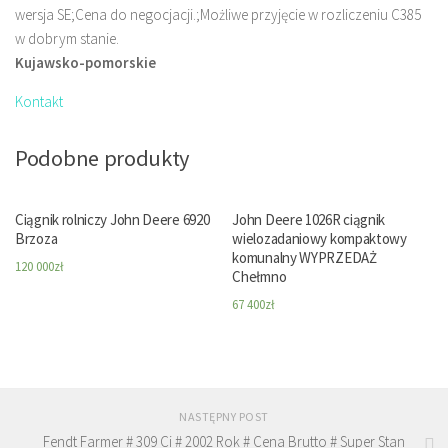
wersja SE;Cena do negocjacji.;Możliwe przyjęcie w rozliczeniu C385
w dobrym stanie.
Kujawsko-pomorskie
Kontakt
Podobne produkty
Ciągnik rolniczy John Deere 6920
John Deere 1026R ciągnik
Brzoza
wielozadaniowy kompaktowy
komunalny WYPRZEDAŻ
120 000
zł
Chełmno
67 400
zł
NASTĘPNY POST
Fendt Farmer # 309 Ci # 2002 Rok # Cena Brutto # Super Stan