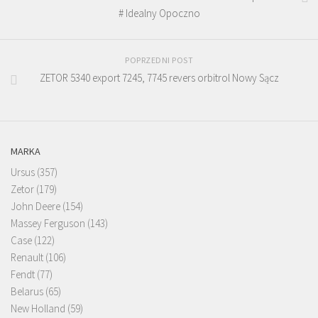
# Idealny Opoczno
POPRZEDNI POST
ZETOR 5340 export 7245, 7745 revers orbitrol Nowy Sącz
MARKA
Ursus
(357)
Zetor
(179)
John Deere
(154)
Massey Ferguson
(143)
Case
(122)
Renault
(106)
Fendt
(77)
Belarus
(65)
New Holland
(59)