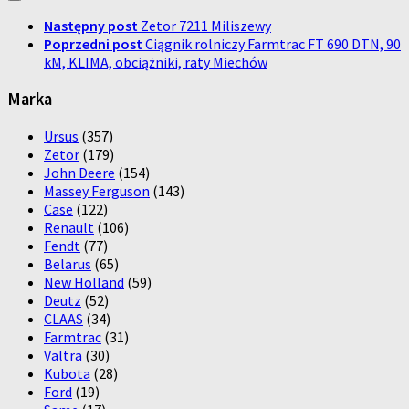
Następny post
Zetor 7211 Miliszewy
Poprzedni post
Ciągnik rolniczy Farmtrac FT 690 DTN, 90
kM, KLIMA, obciążniki, raty Miechów
Marka
Ursus
(357)
Zetor
(179)
John Deere
(154)
Massey Ferguson
(143)
Case
(122)
Renault
(106)
Fendt
(77)
Belarus
(65)
New Holland
(59)
Deutz
(52)
CLAAS
(34)
Farmtrac
(31)
Valtra
(30)
Kubota
(28)
Ford
(19)