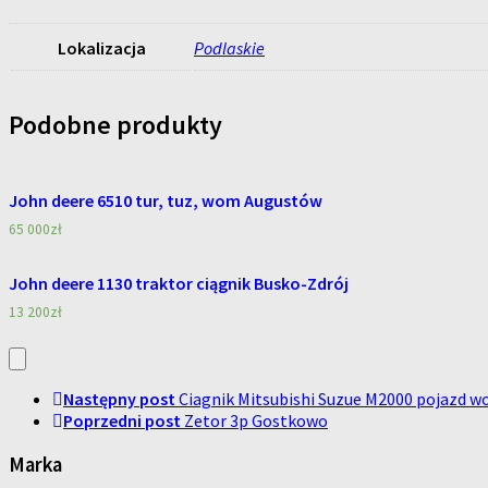
Lokalizacja
Podlaskie
Podobne produkty
John deere 6510 tur, tuz, wom Augustów
65 000
zł
John deere 1130 traktor ciągnik Busko-Zdrój
13 200
zł
Następny post
Ciagnik Mitsubishi Suzue M2000 pojazd w
Poprzedni post
Zetor 3p Gostkowo
Marka