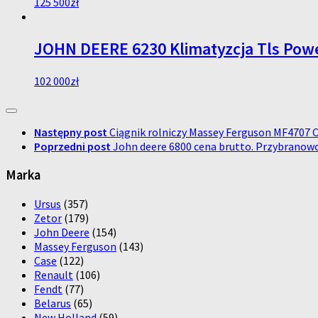
125 500
zł
JOHN DEERE 6230 Klimatyzcja Tls Po
102 000
zł
Następny post
Ciągnik rolniczy Massey Ferguson MF4707
Poprzedni post
John deere 6800 cena brutto. Przybranow
Marka
Ursus
(357)
Zetor
(179)
John Deere
(154)
Massey Ferguson
(143)
Case
(122)
Renault
(106)
Fendt
(77)
Belarus
(65)
New Holland
(59)