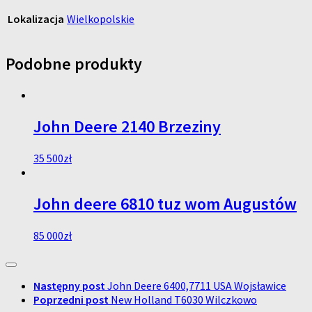
Lokalizacja
Wielkopolskie
Podobne produkty
John Deere 2140 Brzeziny
35 500
zł
John deere 6810 tuz wom Augustów
85 000
zł
Następny post
John Deere 6400,7711 USA Wojsławice
Poprzedni post
New Holland T6030 Wilczkowo