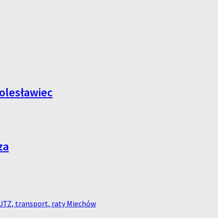
olesławiec
za
EUTZ, transport, raty Miechów