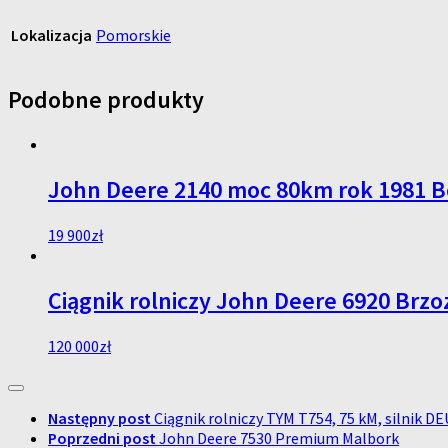
Lokalizacja
Pomorskie
Podobne produkty
John Deere 2140 moc 80km rok 1981 B
19 900
zł
Ciągnik rolniczy John Deere 6920 Brzo
120 000
zł
Następny post
Ciągnik rolniczy TYM T754, 75 kM, silnik D
Poprzedni post
John Deere 7530 Premium Malbork