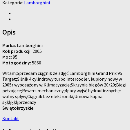
Kategoria:
Lamborghini
Opis
Marka:
Lamborghini
Rok produkcji:
2005
Moc:
95
Motogodziny:
5860
Witam;Sprzedam ciągnik ze zdjęć Lamborghini Grand Prix 95
Target;Silnik 4 cylindrowy turbo intercooler, kupiony nowy w
2005r wyposażony w;Klimatyzację;Skrzynia biegów 20/20;Biegi
pełzające;Rewers mechaniczny;4pary wyjść hydraulicznych;+
wolny spływ;Ciągnik bez elektroniki;Umowa kupna
sķķķķķķprzedaży
Świętokrzyskie
Kontakt