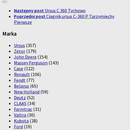
Następny post
Ursus C 360 Tychowo
Poprzedni post
Ciagnik ursus C-360 P Tarzymiechy
Pierwsze
Marka
Ursus
(357)
Zetor
(179)
John Deere
(154)
Massey Ferguson
(143)
Case
(122)
Renault
(106)
Fendt
(77)
Belarus
(65)
New Holland
(59)
Deutz
(52)
CLAAS
(34)
Farmtrac
(31)
Valtra
(30)
Kubota
(28)
Ford
(19)