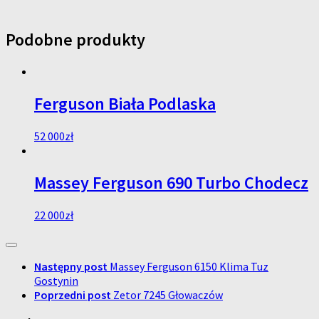
Podobne produkty
Ferguson Biała Podlaska
52 000
zł
Massey Ferguson 690 Turbo Chodecz
22 000
zł
Następny post
Massey Ferguson 6150 Klima Tuz
Gostynin
Poprzedni post
Zetor 7245 Głowaczów