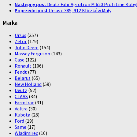
Następny post
Deutz Fahr Agrotron M 620 Profi Line Kob
Poprzedni post
Ursus c 385, 912 Kliczków Mały
Marka
Ursus
(357)
Zetor
(179)
John Deere
(154)
Massey Ferguson
(143)
Case
(122)
Renault
(106)
Fendt
(77)
Belarus
(65)
New Holland
(59)
Deutz
(52)
CLAAS
(34)
Farmtrac
(31)
Valtra
(30)
Kubota
(28)
Ford
(19)
Same
(17)
Władimirec
(16)