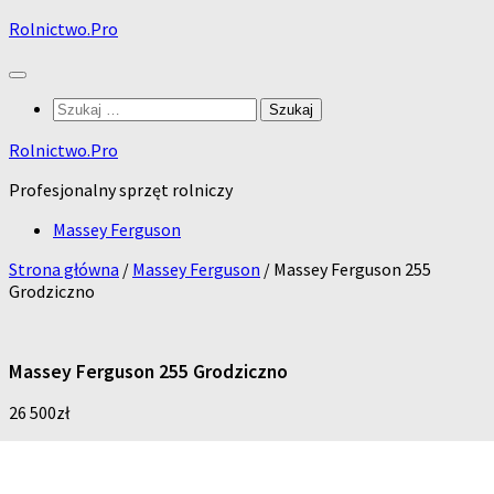
Skip
Rolnictwo.Pro
to
content
Szukaj:
Rolnictwo.Pro
Profesjonalny sprzęt rolniczy
Massey Ferguson
Strona główna
/
Massey Ferguson
/ Massey Ferguson 255
Grodziczno
Massey Ferguson 255 Grodziczno
26 500
zł