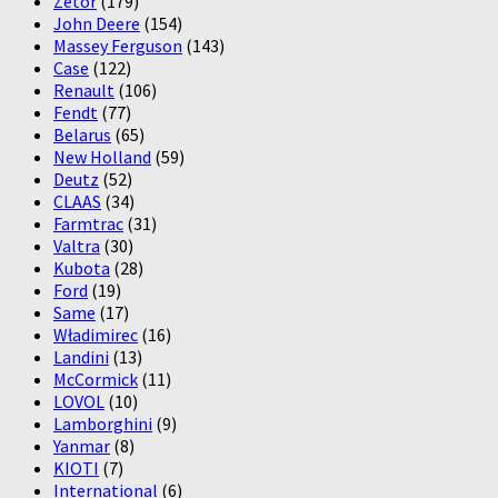
Zetor
(179)
John Deere
(154)
Massey Ferguson
(143)
Case
(122)
Renault
(106)
Fendt
(77)
Belarus
(65)
New Holland
(59)
Deutz
(52)
CLAAS
(34)
Farmtrac
(31)
Valtra
(30)
Kubota
(28)
Ford
(19)
Same
(17)
Władimirec
(16)
Landini
(13)
McCormick
(11)
LOVOL
(10)
Lamborghini
(9)
Yanmar
(8)
KIOTI
(7)
International
(6)