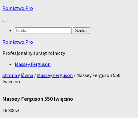
Skip
Rolnictwo.Pro
to
content
Szukaj:
Rolnictwo.Pro
Profesjonalny sprzęt rolniczy
Massey Ferguson
Strona główna
/
Massey Ferguson
/ Massey Ferguson 550
Iwięcino
Massey Ferguson 550 Iwięcino
16 800
zł