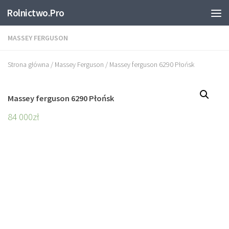
Rolnictwo.Pro
Skip to content
MASSEY FERGUSON
Strona główna
/
Massey Ferguson
/ Massey ferguson 6290 Płońsk
Massey ferguson 6290 Płońsk
84 000
zł