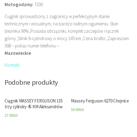
Motogodziny:
7200
Ciągnik sprowadzony z zagranicy w perfekcyjnym stanie
technicznym i wizualnym, na bardzo ładnym ogumieniu. Stan
bieżnika 90%.;Posiada obciązniki, komplet zaczepów i łącznik
górny.;Silnik 6-cylindrowy o mocy 145 km.;Cena brutto.;Zapraszam:
508 – pokaż numer telefonu –
Mazowieckie
Kontakt
Podobne produkty
Ciągnik MASSEY FERGUSON 135
Massey Ferguson 6270 Chojnice
trzy cylindry 45 KM Aleksandrów
59 000
zł
27 900
zł