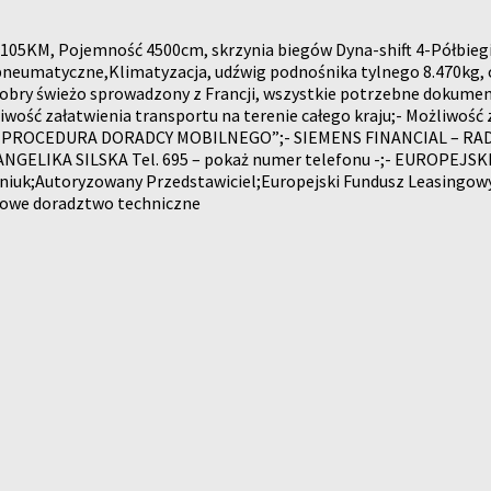
oc 105KM, Pojemność 4500cm, skrzynia biegów Dyna-shift 4-Półbie
pneumatyczne,Klimatyzacja, udźwig podnośnika tylnego 8.470kg, 
.dobry świeżo sprowadzony z Francji, wszystkie potrzebne dokument
wość załatwienia transportu na terenie całego kraju;- Możliwość z
ONA PROCEDURA DORADCY MOBILNEGO”;- SIEMENS FINANCIAL – RAD
ANGELIKA SILSKA Tel. 695 – pokaż numer telefonu -;- EUROPEJ
niuk;Autoryzowany Przedstawiciel;Europejski Fundusz Leasingowy
chowe doradztwo techniczne