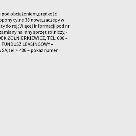
gi pod obciążeniem,prędkość
opony tylne 38 nowe,zaczepy w
y do rej.;Więcej informacji pod nr
amiany na inny sprzęt rolniczy;-
EK ŻOŁNIERKIEWICZ, TEL. 606 –
SKI FUNDUSZ LEASINGOWY –
 SA;tel + 486 – pokaż numer