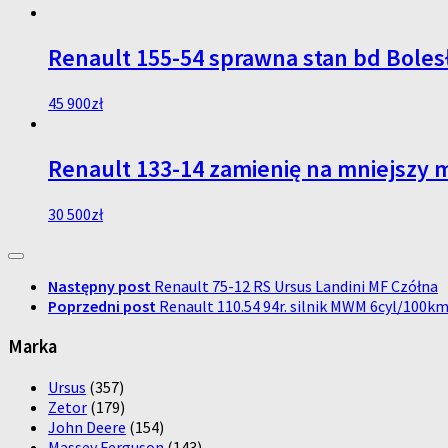
Renault 155-54 sprawna stan bd Boles
45 900
zł
Renault 133-14 zamienię na mniejszy 
30 500
zł
Następny post
Renault 75-12 RS Ursus Landini MF Czółna
Poprzedni post
Renault 110.54 94r. silnik MWM 6cyl/100k
Marka
Ursus
(357)
Zetor
(179)
John Deere
(154)
Massey Ferguson
(143)