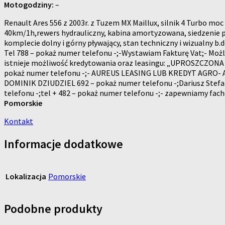
Motogodziny:
–
Renault Ares 556 z 2003r. z Tuzem MX Maillux, silnik 4 Turbo m
40km/1h,rewers hydrauliczny, kabina amortyzowana, siedzenie 
komplecie dolny i górny pływający, stan techniczny i wizualny b
Tel 788 – pokaż numer telefonu -;-Wystawiam Fakturę Vat;- Możli
istnieje możliwość kredytowania oraz leasingu: „UPROSZCZ
pokaż numer telefonu -;- AUREUS LEASING LUB KREDYT AGRO- 
DOMINIK DZIUDZIEL 692 – pokaż numer telefonu -;Dariusz Stefa
telefonu -;tel + 482 – pokaż numer telefonu -;- zapewniamy fa
Pomorskie
Kontakt
Informacje dodatkowe
Lokalizacja
Pomorskie
Podobne produkty