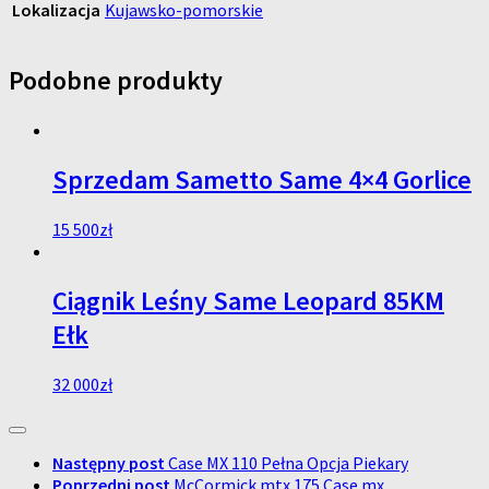
Lokalizacja
Kujawsko-pomorskie
Podobne produkty
Sprzedam Sametto Same 4×4 Gorlice
15 500
zł
Ciągnik Leśny Same Leopard 85KM
Ełk
32 000
zł
Następny post
Case MX 110 Pełna Opcja Piekary
Poprzedni post
McCormick mtx 175 Case mx