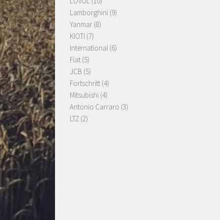
LOVOL
(10)
Lamborghini
(9)
Yanmar
(8)
KIOTI
(7)
International
(6)
Fiat
(5)
JCB
(5)
Fortschritt
(4)
Mitsubishi
(4)
Antonio Carraro
(3)
LTZ
(2)