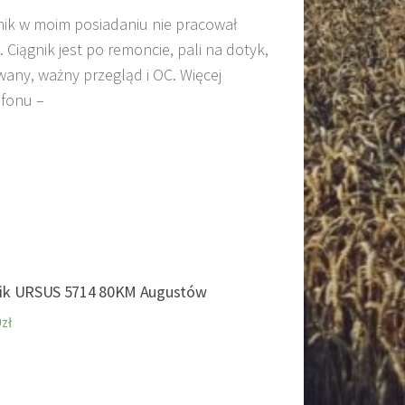
ik w moim posiadaniu nie pracował
iągnik jest po remoncie, pali na dotyk,
any, ważny przegląd i OC. Więcej
efonu –
nik URSUS 5714 80KM Augustów
0
zł