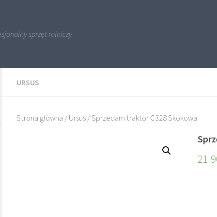
sjonalny sprzęt rolniczy
URSUS
Strona główna
/
Ursus
/ Sprzedam traktor C328 Skokowa
Sprz
21 