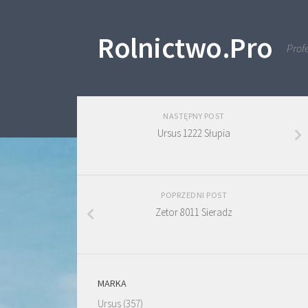
Skip to content
Rolnictwo.Pro
Profe
NASTĘPNY POST
Ursus 1222 Słupia
POPRZEDNI POST
Zetor 8011 Sieradz
MARKA
Ursus
(357)