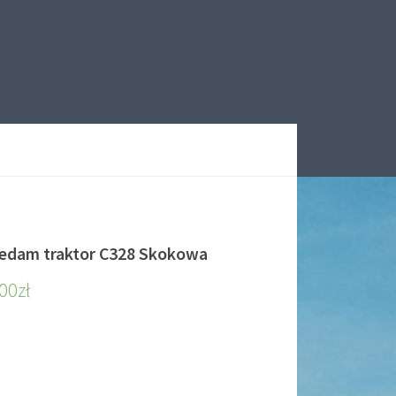
edam traktor C328 Skokowa
900
zł