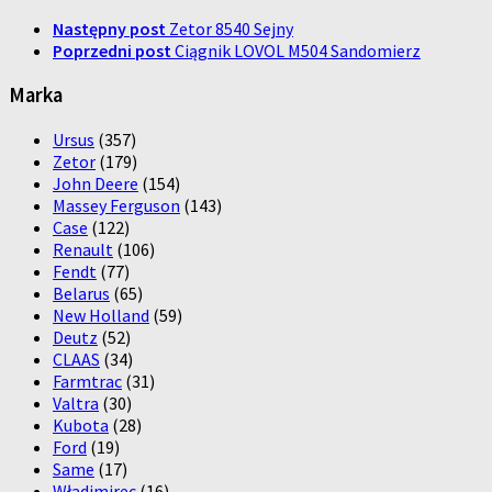
Następny post
Zetor 8540 Sejny
Poprzedni post
Ciągnik LOVOL M504 Sandomierz
Marka
Ursus
(357)
Zetor
(179)
John Deere
(154)
Massey Ferguson
(143)
Case
(122)
Renault
(106)
Fendt
(77)
Belarus
(65)
New Holland
(59)
Deutz
(52)
CLAAS
(34)
Farmtrac
(31)
Valtra
(30)
Kubota
(28)
Ford
(19)
Same
(17)
Władimirec
(16)