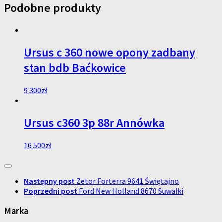
Podobne produkty
Ursus c 360 nowe opony zadbany
stan bdb Baćkowice
9 300
zł
Ursus c360 3p 88r Annówka
16 500
zł
Następny post
Zetor Forterra 9641 Świętajno
Poprzedni post
Ford New Holland 8670 Suwałki
Marka