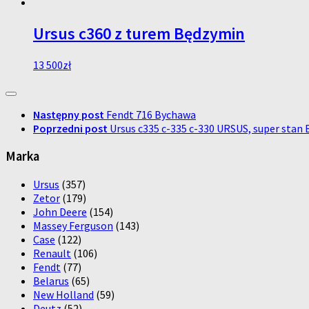
Ursus c360 z turem Będzymin
13 500
zł
Następny post
Fendt 716 Bychawa
Poprzedni post
Ursus c335 c-335 c-330 URSUS, super stan
Marka
Ursus
(357)
Zetor
(179)
John Deere
(154)
Massey Ferguson
(143)
Case
(122)
Renault
(106)
Fendt
(77)
Belarus
(65)
New Holland
(59)
Deutz
(52)