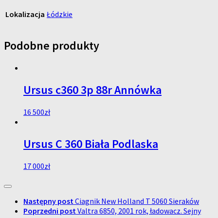
Lokalizacja
Łódzkie
Podobne produkty
Ursus c360 3p 88r Annówka
16 500
zł
Ursus C 360 Biała Podlaska
17 000
zł
Następny post
Ciagnik New Holland T 5060 Sieraków
Poprzedni post
Valtra 6850, 2001 rok, ładowacz. Sejny