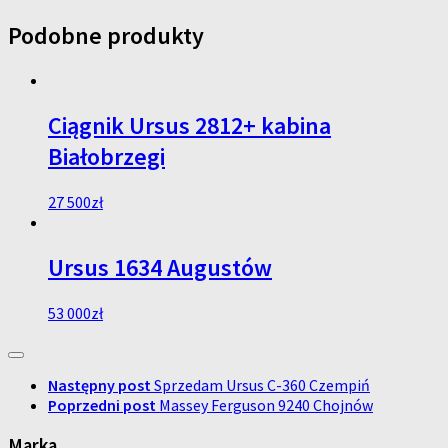
Podobne produkty
Ciągnik Ursus 2812+ kabina
Białobrzegi
27 500
zł
Ursus 1634 Augustów
53 000
zł
Następny post
Sprzedam Ursus C-360 Czempiń
Poprzedni post
Massey Ferguson 9240 Chojnów
Marka