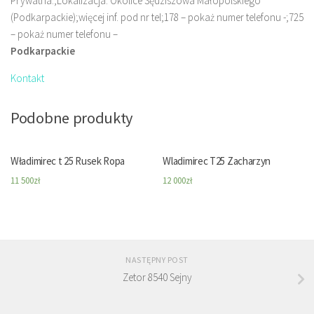
Prywatna.;Lokalizacja: Okolice Sędziszowa Małopolskiego
(Podkarpackie);więcej inf. pod nr tel;178 – pokaż numer telefonu -;725
– pokaż numer telefonu –
Podkarpackie
Kontakt
Podobne produkty
Władimirec t 25 Rusek Ropa
Wladimirec T25 Zacharzyn
11 500
zł
12 000
zł
NASTĘPNY POST
Zetor 8540 Sejny