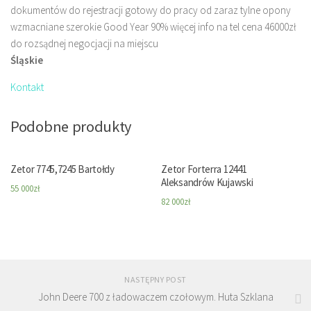
dokumentów do rejestracji gotowy do pracy od zaraz tylne opony
wzmacniane szerokie Good Year 90% więcej info na tel cena 46000zł
do rozsądnej negocjacji na miejscu
Śląskie
Kontakt
Podobne produkty
Zetor 7745,7245 Bartołdy
Zetor Forterra 12441
Aleksandrów Kujawski
55 000
zł
82 000
zł
NASTĘPNY POST
John Deere 700 z ładowaczem czołowym. Huta Szklana