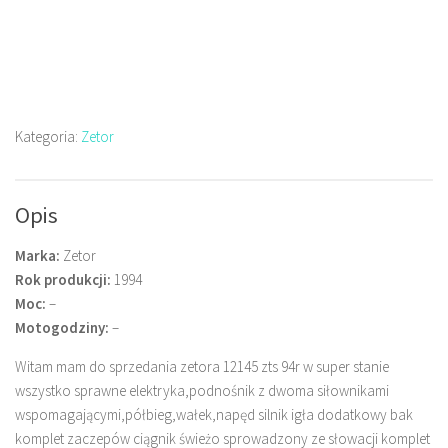
Kategoria:
Zetor
Opis
Marka:
Zetor
Rok produkcji:
1994
Moc:
–
Motogodziny:
–
Witam mam do sprzedania zetora 12145 zts 94r w super stanie
wszystko sprawne elektryka,podnośnik z dwoma siłownikami
wspomagającymi,półbieg,wałek,napęd silnik igła dodatkowy bak
komplet zaczepów ciągnik świeżo sprowadzony ze słowacji komplet