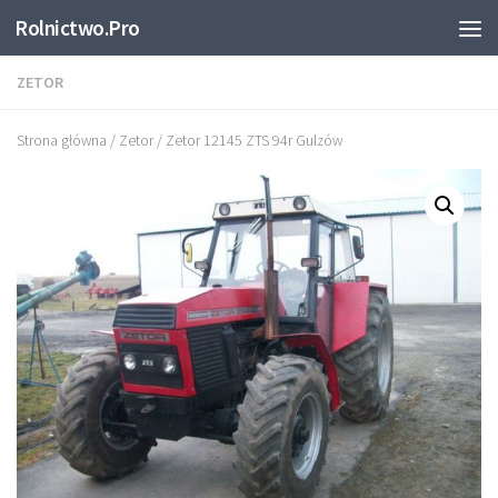
Rolnictwo.Pro
Skip to content
ZETOR
Strona główna
/
Zetor
/ Zetor 12145 ZTS 94r Gulzów