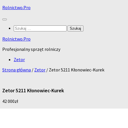
Skip
Rolnictwo.Pro
to
content
Szukaj:
Rolnictwo.Pro
Profesjonalny sprzęt rolniczy
Zetor
Strona główna
/
Zetor
/ Zetor 5211 Kłonowiec-Kurek
Zetor 5211 Kłonowiec-Kurek
42 000
zł