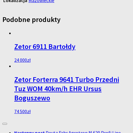
Lokalizacja
Mazowieckie
Podobne produkty
Zetor 6911 Bartołdy
24 000
zł
Zetor Forterra 9641 Turbo Przedni
Tuz WOM 40km/h EHR Ursus
Boguszewo
74 500
zł
Następny post
Deutz Fahr Agrotron M 620 Profi Line