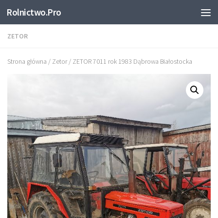
Rolnictwo.Pro
Skip to content
ZETOR
Strona główna
/
Zetor
/ ZETOR 7011 rok 1983 Dąbrowa Białostocka