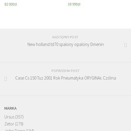
82 000
zł
39 999
zł
NASTĘPNY POST
New holland td70 spalony opalony Dmenin
POPRZEDNI POST
Case Cs 150 Tuz 2001 Rok Pneumatyka ORYGINAŁ Czółna
MARKA
Ursus
(357)
Zetor
(179)
John Deere
(154)