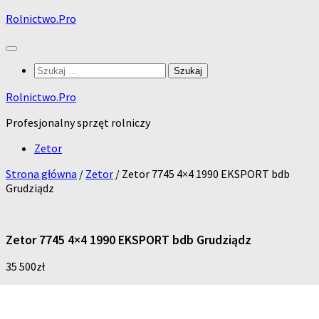
Skip
Rolnictwo.Pro
to
content
Szukaj:
Rolnictwo.Pro
Profesjonalny sprzęt rolniczy
Zetor
Strona główna
/
Zetor
/ Zetor 7745 4×4 1990 EKSPORT bdb
Grudziądz
Zetor 7745 4×4 1990 EKSPORT bdb Grudziądz
35 500
zł