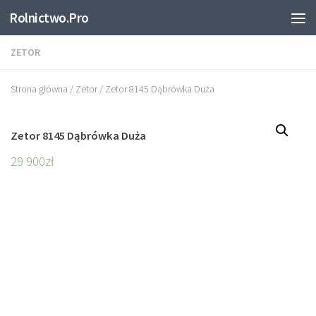
Rolnictwo.Pro
Skip to content
ZETOR
Strona główna
/
Zetor
/ Zetor 8145 Dąbrówka Duża
Zetor 8145 Dąbrówka Duża
29 900
zł