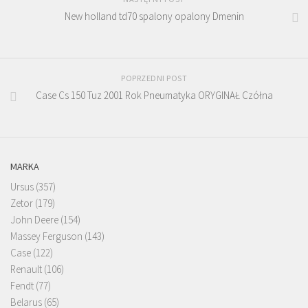
New holland td70 spalony opalony Dmenin
POPRZEDNI POST
Case Cs 150 Tuz 2001 Rok Pneumatyka ORYGINAŁ Czółna
MARKA
Ursus
(357)
Zetor
(179)
John Deere
(154)
Massey Ferguson
(143)
Case
(122)
Renault
(106)
Fendt
(77)
Belarus
(65)