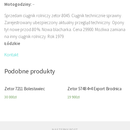
Motogodziny:
–
Sprzedam ciągnik rolniczy zetor 8045. Ciągnik technicznie sprawny.
Zarejestrowany ubezpieczony aktualny przegląd techniczny. Opony
tył nowe przod 80 %. Nowa blacharka. Cena 29900. Możliwa zamiana
na inny ciągnik rolniczy. Rok 1979.
Łódzkie
Kontakt
Podobne produkty
Zetor 7211 Bolesławiec
Zetor 5748 4×4 Export Brodnica
30 000
zł
19 900
zł
NASTĘPNY POST