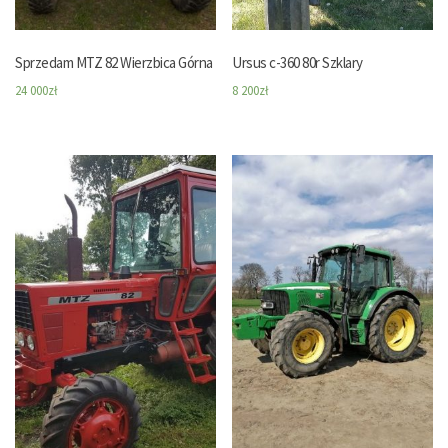
Sprzedam MTZ 82 Wierzbica Górna
Ursus c-360 80r Szklary
24 000
zł
8 200
zł