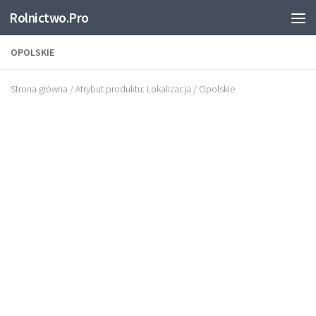
Rolnictwo.Pro
Skip to content
OPOLSKIE
Strona główna
/ Atrybut produktu: Lokalizacja / Opolskie