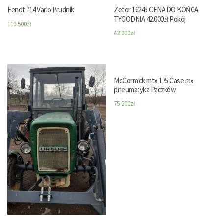
Fendt 714 Vario Prudnik
Zetor 16245 CENA DO KOŃCA
TYGODNIA 42.000zł Pokój
119 500
zł
42 000
zł
McCormick mtx 175 Case mx
pneumatyka Paczków
75 500
zł