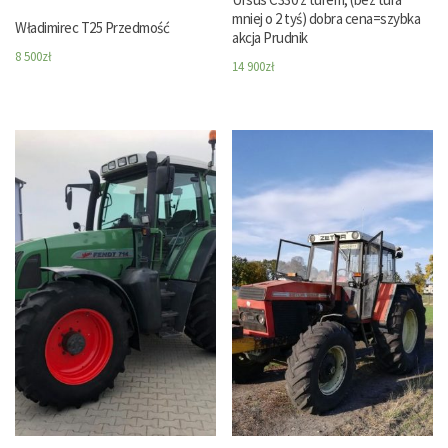
mniej o 2 tyś) dobra cena=szybka
Władimirec T25 Przedmość
akcja Prudnik
8 500
zł
14 900
zł