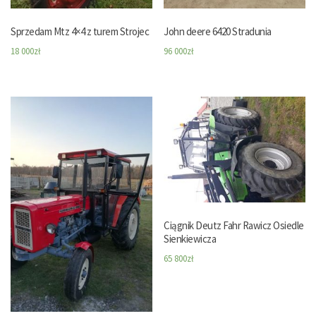
Sprzedam Mtz 4×4 z turem Strojec
John deere 6420 Stradunia
18 000
zł
96 000
zł
Ciągnik Deutz Fahr Rawicz Osiedle
Sienkiewicza
65 800
zł