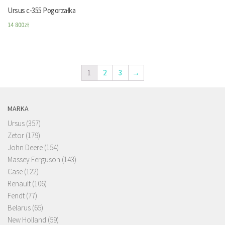
Ursus c-355 Pogorzałka
14 800
zł
1
2
3
→
MARKA
Ursus
(357)
Zetor
(179)
John Deere
(154)
Massey Ferguson
(143)
Case
(122)
Renault
(106)
Fendt
(77)
Belarus
(65)
New Holland
(59)