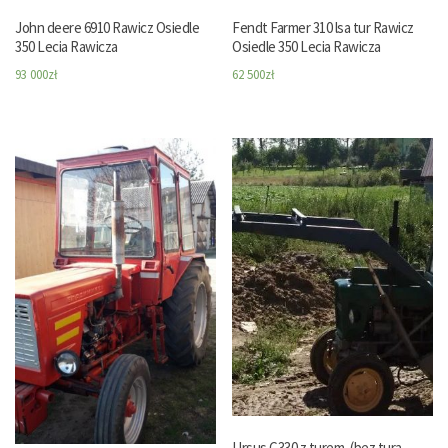
John deere 6910 Rawicz Osiedle
Fendt Farmer 310 lsa tur Rawicz
350 Lecia Rawicza
Osiedle 350 Lecia Rawicza
93 000
zł
62 500
zł
Ursus C330 z turem, (bez tura