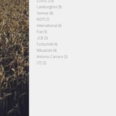
LOVOL
(10)
Lamborghini
(9)
Yanmar
(8)
KIOTI
(7)
International
(6)
Fiat
(5)
JCB
(5)
Fortschritt
(4)
Mitsubishi
(4)
Antonio Carraro
(3)
LTZ
(2)