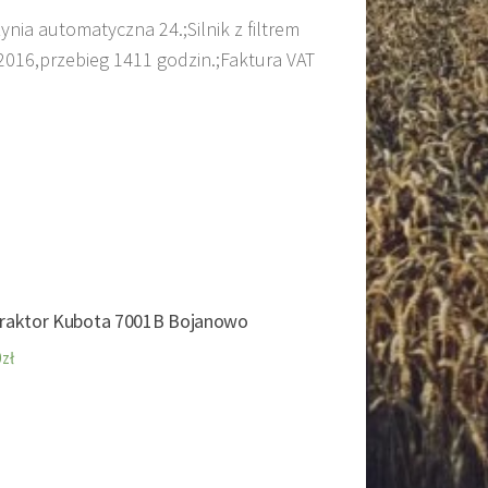
ia automatyczna 24.;Silnik z filtrem
2016,przebieg 1411 godzin.;Faktura VAT
traktor Kubota 7001B Bojanowo
0
zł