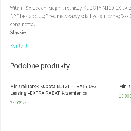
Witam.;Sprzedam ciagnik rolniczy KUBOTA M110 GX skrzyn
DPF bez adblu..;Pneumatyka,wyjścia hydrauliczne.;Rok 
cena netto.
Śląskie
Kontakt
Podobne produkty
Minitraktorek Kubota B1121 — RATY 0%–
Mini 
Leasing –EXTRA RABAT Krzemienica
10 90
25 999
zł