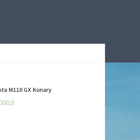
ta M110 GX Konary
 000
zł