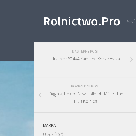
Skip to content
Rolnictwo.Pro
Profe
NASTĘPNY POST
Ursus c 360 4×4 Zamiana Koszelówka
POPRZEDNI POST
Ciągnik, traktor New Holland TM 115 stan
BDB Kolnica
MARKA
Ursus
(357)