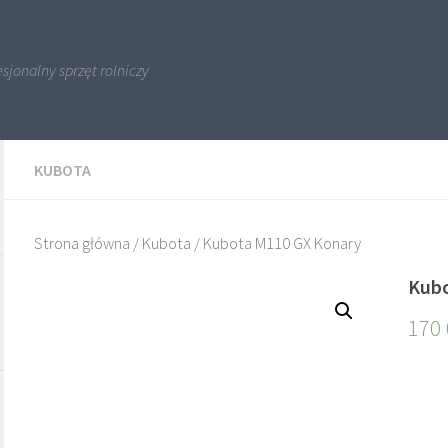
sjonalny sprzęt rolniczy
KUBOTA
Strona główna
/
Kubota
/ Kubota M110 GX Konary
Kubo
170