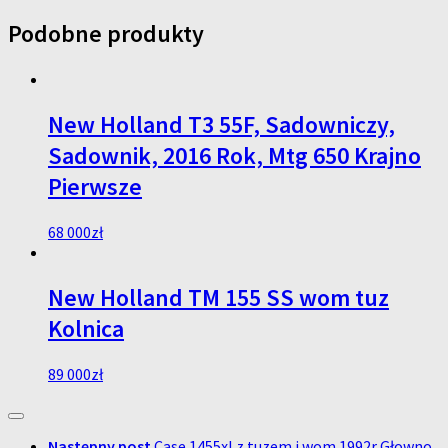
Podobne produkty
New Holland T3 55F, Sadowniczy,
Sadownik, 2016 Rok, Mtg 650 Krajno
Pierwsze
68 000
zł
New Holland TM 155 SS wom tuz
Kolnica
89 000
zł
Następny post
Case 1455xl z tuzem i wom 1992r Głowno