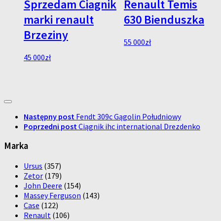
Sprzedam Ciagnik
Renault Temis
marki renault
630 Bienduszka
Brzeziny
55 000
zł
45 000
zł
Następny post
Fendt 309c Gągolin Południowy
Poprzedni post
Ciągnik ihc international Drezdenko
Marka
Ursus
(357)
Zetor
(179)
John Deere
(154)
Massey Ferguson
(143)
Case
(122)
Renault
(106)