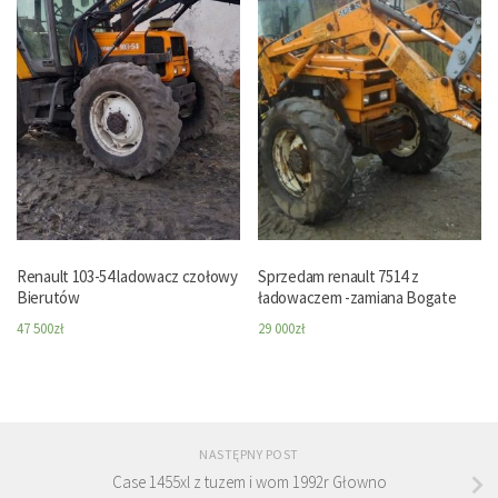
Renault 103-54 ladowacz czołowy
Sprzedam renault 7514 z
Bierutów
ładowaczem -zamiana Bogate
47 500
zł
29 000
zł
NASTĘPNY POST
Case 1455xl z tuzem i wom 1992r Głowno