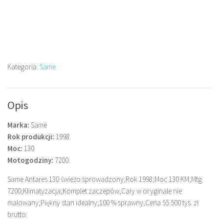
Kategoria:
Same
Opis
Marka:
Same
Rok produkcji:
1998
Moc:
130
Motogodziny:
7200
Same Antares 130 świeżo sprowadzony;Rok 1998;Moc 130 KM;Mtg
7200;Klimatyzacja;Komplet zaczepów;Cały w oryginale nie
malowany;Piękny stan idealny;100 % sprawny;Cena 55 500 tys. zł
brutto