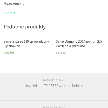
Mazowieckie
Kontakt
Podobne produkty
Same antares 110 sprowadzony
Same Diamond 260 Agrotron 265
Łęcznowola
Zamiana Wąbrzeźno
42 500
zł
69 000
zł
NASTĘPNY POST
New Holland TM 155 SS wom tuz Kolnica
POPRZEDNI POST