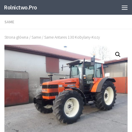
Rolnictwo.Pro
Skip to content
SAME
Strona główna
/
Same
/ Same Antares 130 Kobylany-Kozy