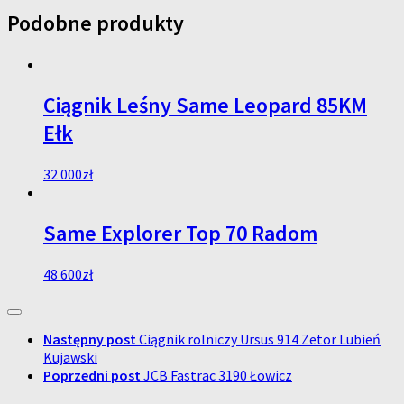
Podobne produkty
Ciągnik Leśny Same Leopard 85KM
Ełk
32 000
zł
Same Explorer Top 70 Radom
48 600
zł
Następny post
Ciągnik rolniczy Ursus 914 Zetor Lubień
Kujawski
Poprzedni post
JCB Fastrac 3190 Łowicz