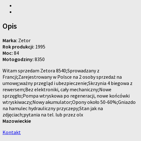
Opis
Marka:
Zetor
Rok produkcji:
1995
Moc:
84
Motogodziny:
8350
Witam sprzedam Zetora 8540;Sprowadzany z
Francji;Zarejestrowany w Polsce na 2 osoby sprzedaż na
umowę;ważny przegląd i ubezpieczenie;Skrzynia 4 biegowa z
rewersem;Bez elektroniki, cały mechaniczny;Nowe
sprzęgło;Pompa wtryskowa po regeneracji, nowe końcówki
wtryskiwaczy;Nowy akumulator;Opony około 50-60%;Gniazdo
na hamulec hydrauliczny przyczepy;Stan jak na
zdjęciach;pytania na tel. lub przez olx
Mazowieckie
Kontakt