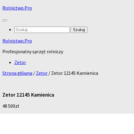
Skip
Rolnictwo.Pro
to
content
Szukaj:
Rolnictwo.Pro
Profesjonalny sprzęt rolniczy
Zetor
Strona główna
/
Zetor
/ Zetor 12145 Kamienica
Zetor 12145 Kamienica
48 500
zł