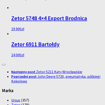
Zetor 5748 4×4 Export Brodnica
19 900
zł
Zetor 6911 Bartołdy
24 000
zł
Następny post
Zetor 5211 Kąty Wrocławskie
Poprzedni post
John Deere 5720, pneumatyka, półbiegi
Kąkolewo
Marka
Ursus
(357)
Zetor
(179)