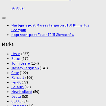
36 800
zł
Następny post
Massey Ferguson 6150 Klima Tuz
Gostynin
Poprzedni post
Zetor 7245 Głowaczów
Marka
Ursus
(357)
Zetor
(179)
John Deere
(154)
Massey Ferguson
(143)
Case
(122)
Renault
(106)
Fendt
(77)
Belarus
(65)
New Holland
(59)
Deutz
(52)
CLAAS
(34)
Farmtrac
(31)