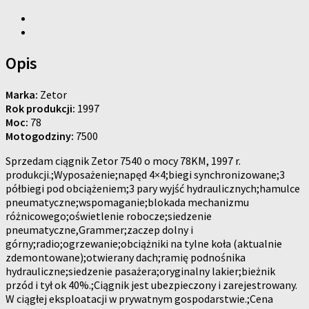
Opis
Marka:
Zetor
Rok produkcji:
1997
Moc:
78
Motogodziny:
7500
Sprzedam ciągnik Zetor 7540 o mocy 78KM, 1997 r.
produkcji.;Wyposażenie;napęd 4×4;biegi synchronizowane;3
półbiegi pod obciążeniem;3 pary wyjść hydraulicznych;hamulce
pneumatyczne;wspomaganie;blokada mechanizmu
różnicowego;oświetlenie robocze;siedzenie
pneumatyczne,Grammer;zaczep dolny i
górny;radio;ogrzewanie;obciążniki na tylne koła (aktualnie
zdemontowane);otwierany dach;ramię podnośnika
hydrauliczne;siedzenie pasażera;oryginalny lakier;bieżnik
przód i tył ok 40%.;Ciągnik jest ubezpieczony i zarejestrowany.
W ciągłej eksploatacji w prywatnym gospodarstwie.;Cena